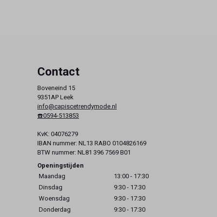
Contact
Boveneind 15
9351AP Leek
info@capiscetrendymode.nl
☎️0594-513853
KvK: 04076279
IBAN nummer: NL13 RABO 0104826169
BTW nummer: NL81 396 7569 B01
Openingstijden
Maandag
13:00 - 17:30
Dinsdag
9:30 - 17:30
Woensdag
9:30 - 17:30
Donderdag
9:30 - 17:30