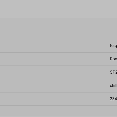
Esq
Ro
SP2
chil
234