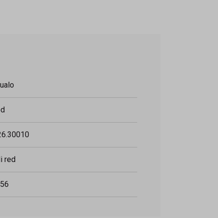
ualo
od
6.30010
li red
56