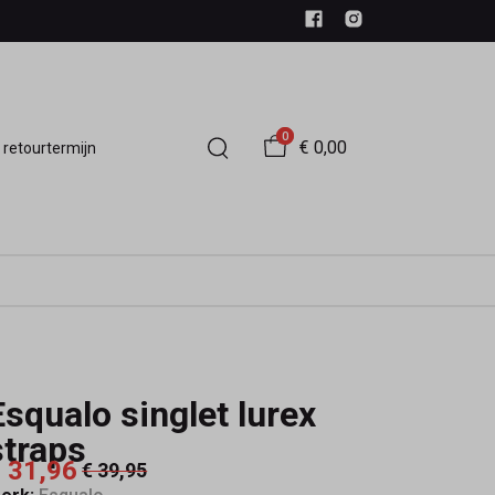
0
€ 0,00
 retourtermijn
Esqualo singlet lurex
straps
 31,96
€ 39,95