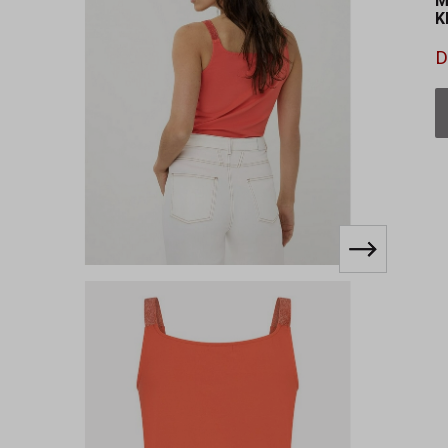
M
K
D