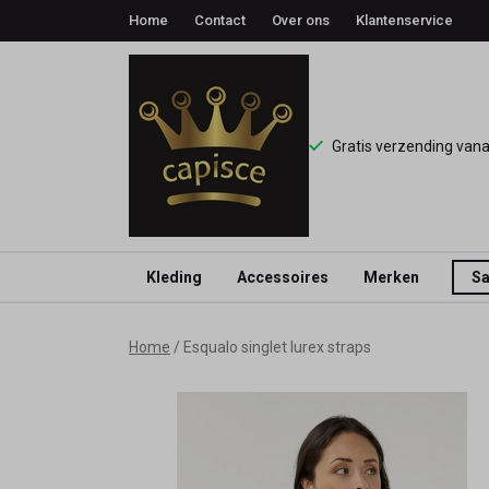
Home
Contact
Over ons
Klantenservice
Gratis verzending van
Kleding
Accessoires
Merken
Sa
Esqualo
Home
Esqualo singlet lurex straps
singlet
lurex
straps