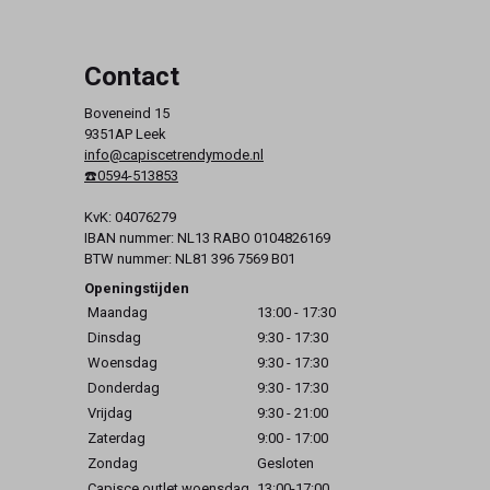
Contact
Boveneind 15
9351AP Leek
info@capiscetrendymode.nl
☎️0594-513853
KvK: 04076279
IBAN nummer: NL13 RABO 0104826169
BTW nummer: NL81 396 7569 B01
Openingstijden
Maandag
13:00 - 17:30
Dinsdag
9:30 - 17:30
Woensdag
9:30 - 17:30
Donderdag
9:30 - 17:30
Vrijdag
9:30 - 21:00
Zaterdag
9:00 - 17:00
Zondag
Gesloten
Capisce outlet woensdag
13:00-17:00