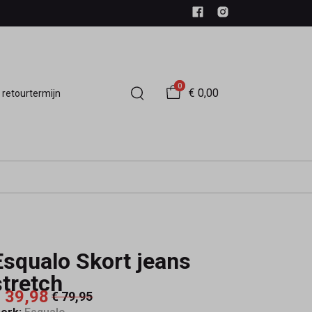
0
€ 0,00
 retourtermijn
Esqualo Skort jeans
stretch
 39,98
€ 79,95