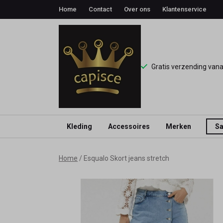
Home
Contact
Over ons
Klantenservice
Gratis verzending van
Kleding
Accessoires
Merken
Sa
Esqualo
Home
Esqualo Skort jeans stretch
Skort
jeans
stretch