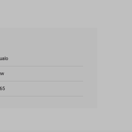
ualo
uw
65