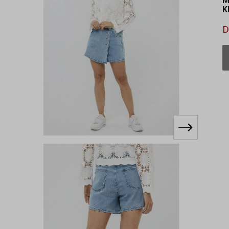
M
K
D