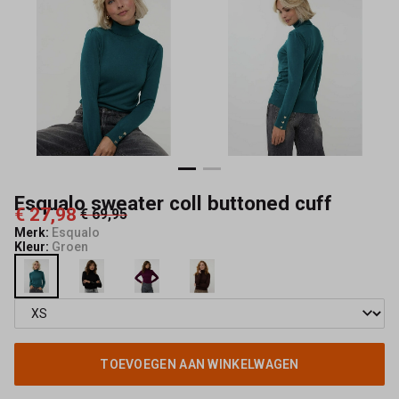
Mode
Esqualo sweater coll buttoned cuff
€ 27,98
€ 69,95
Merk:
Esqualo
Kleur:
Groen
TOEVOEGEN AAN WINKELWAGEN