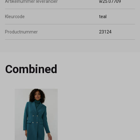
Artikelnummer leverancier
w25.07709
Kleurcode
teal
Productnummer
23124
Combined