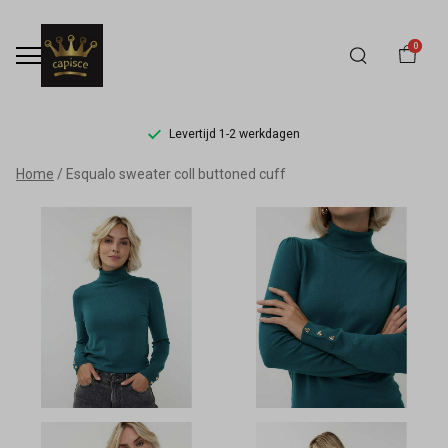
0
Levertijd 1-2 werkdagen
Esqualo
Home
Esqualo sweater coll buttoned cuff
sweater
coll
buttoned
cuff
-
Capisce