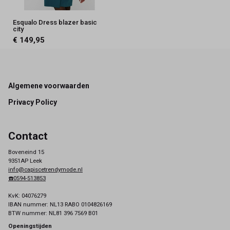
Esqualo Dress blazer basic
city
€ 149,95
Footer
Algemene voorwaarden
Privacy Policy
Contact
Boveneind 15
9351AP Leek
info@capiscetrendymode.nl
☎️0594-513853
KvK: 04076279
IBAN nummer: NL13 RABO 0104826169
BTW nummer: NL81 396 7569 B01
Openingstijden