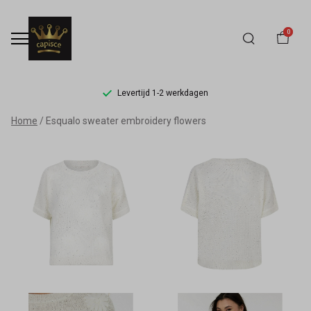
0
Levertijd 1-2 werkdagen
Esqualo
Home
Esqualo sweater embroidery flowers
sweater
embroidery
flowers
-
Capisce
Mode