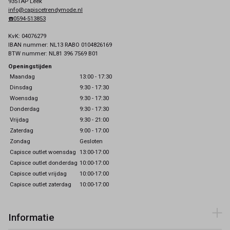
9351AP Leek
info@capiscetrendymode.nl
☎️0594-513853
KvK: 04076279
IBAN nummer: NL13 RABO 0104826169
BTW nummer: NL81 396 7569 B01
Openingstijden
Maandag
13:00 - 17:30
Dinsdag
9:30 - 17:30
Woensdag
9:30 - 17:30
Donderdag
9:30 - 17:30
Vrijdag
9:30 - 21:00
Zaterdag
9:00 - 17:00
Zondag
Gesloten
Capisce outlet woensdag
13:00-17:00
Capisce outlet donderdag
10:00-17:00
Capisce outlet vrijdag
10:00-17:00
Capisce outlet zaterdag
10:00-17:00
Informatie