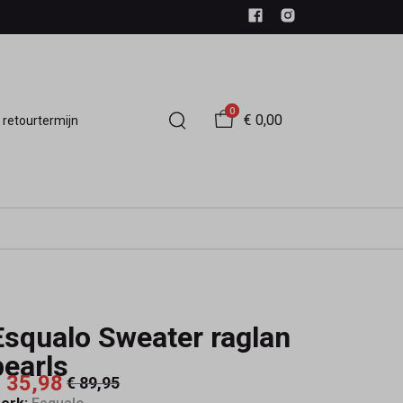
0
€ 0,00
 retourtermijn
Esqualo Sweater raglan
pearls
 35,98
€ 89,95