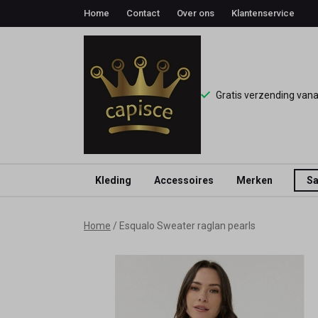
Home
Contact
Over ons
Klantenservice
Gratis verzending van
Kleding
Accessoires
Merken
Sa
Esqualo
Home
Esqualo Sweater raglan pearls
Sweater
raglan
pearls