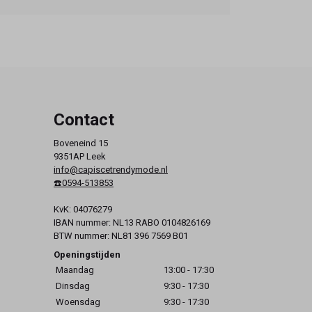
Contact
Boveneind 15
9351AP Leek
info@capiscetrendymode.nl
☎️0594-513853
KvK: 04076279
IBAN nummer: NL13 RABO 0104826169
BTW nummer: NL81 396 7569 B01
Openingstijden
Maandag
13:00 - 17:30
Dinsdag
9:30 - 17:30
Woensdag
9:30 - 17:30