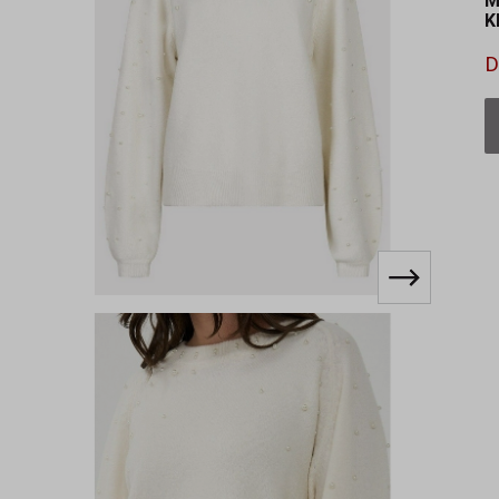
M
K
D