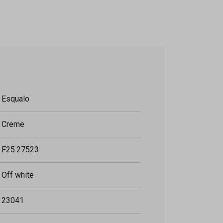
Esqualo
Creme
F25.27523
Off white
23041