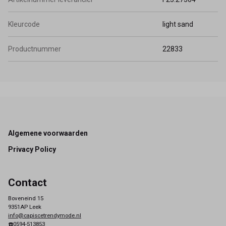
Kleurcode
light sand
Productnummer
22833
Footer
Algemene voorwaarden
Privacy Policy
Contact
Boveneind 15
9351AP Leek
info@capiscetrendymode.nl
☎️0594-513853