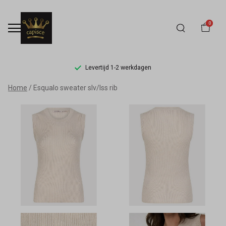
0
Levertijd 1-2 werkdagen
Esqualo
Home
Esqualo sweater slv/lss rib
sweater
slv/lss
rib
-
Capisce
Mode