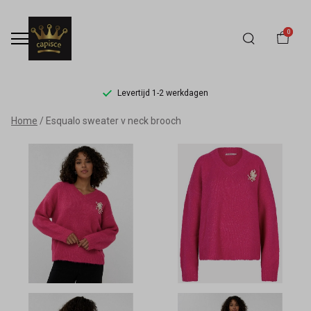
0
Levertijd 1-2 werkdagen
Esqualo
Home
Esqualo sweater v neck brooch
sweater
v
neck
brooch
-
Capisce