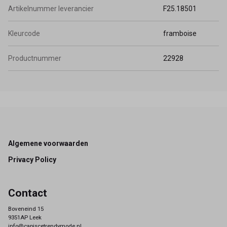
Artikelnummer leverancier
F25.18501
Kleurcode
framboise
Productnummer
22928
Footer
Algemene voorwaarden
Privacy Policy
Contact
Boveneind 15
9351AP Leek
info@capiscetrendymode.nl