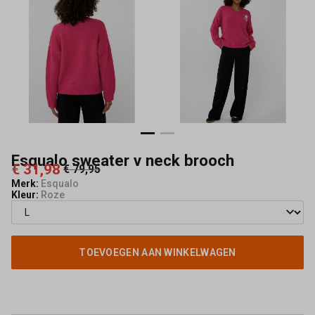
Mode
Esqualo sweater v neck brooch
€ 31,98
€ 79,95
Merk:
Esqualo
Kleur:
Roze
TOEVOEGEN AAN WINKELWAGEN