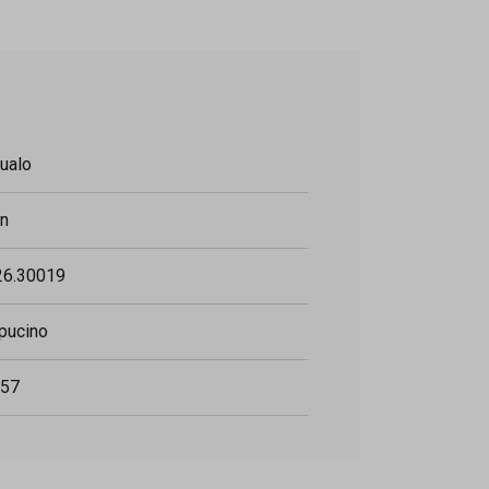
ualo
in
6.30019
pucino
57