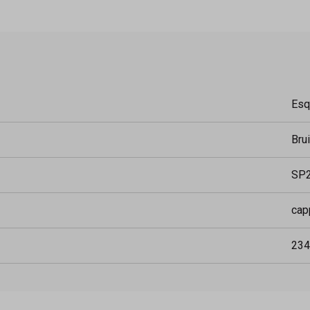
Esq
Bru
SP2
cap
234