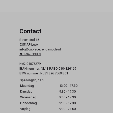
Contact
Boveneind 15
9351AP Leek
info@capiscetrendymode.nl
☎️0594-513853
KvK: 04076279
IBAN nummer: NL13 RABO 0104826169
BTW nummer: NL81 396 7569 B01
Openingstijden
Maandag
13:00 - 17:30
Dinsdag
9:30 - 17:30
Woensdag
9:30 - 17:30
Donderdag
9:30 - 17:30
Vrijdag
9:30 - 21:00