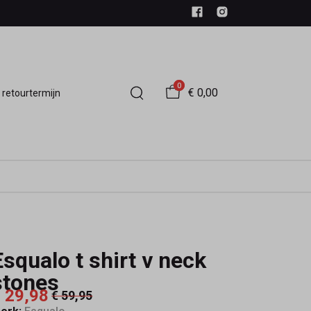
0
€ 0,00
 retourtermijn
Esqualo t shirt v neck
stones
 29,98
€ 59,95