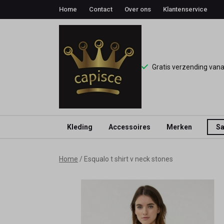
Home
Contact
Over ons
Klantenservice
Gratis verzending van
Kleding
Accessoires
Merken
Sa
Esqualo
Home
Esqualo t shirt v neck stones
t
shirt
v