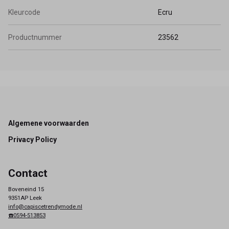
Kleurcode
Ecru
Productnummer
23562
Footer
Algemene voorwaarden
Privacy Policy
Contact
Boveneind 15
9351AP Leek
info@capiscetrendymode.nl
☎️0594-513853