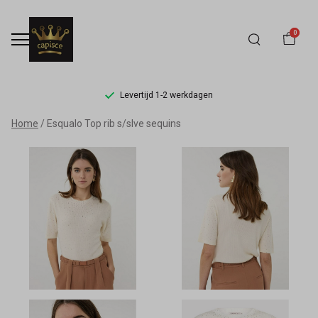
0
Levertijd 1-2 werkdagen
Esqualo
Home
Esqualo Top rib s/slve sequins
Top
rib
s/slve
sequins
-
Capisce