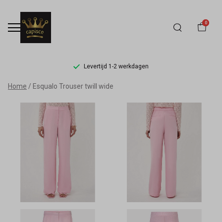
0
Levertijd 1-2 werkdagen
Esqualo
Home
Esqualo Trouser twill wide
Trouser
twill
wide
-
Capisce
Mode