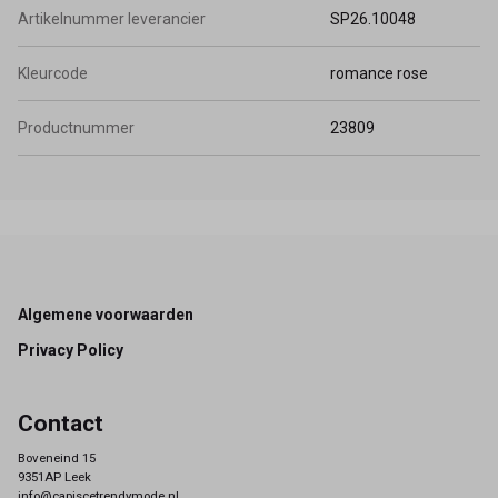
Artikelnummer leverancier
SP26.10048
Kleurcode
romance rose
Productnummer
23809
Footer
Algemene voorwaarden
Privacy Policy
Contact
Boveneind 15
9351AP Leek
info@capiscetrendymode.nl