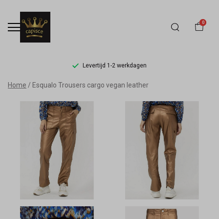
0
Levertijd 1-2 werkdagen
Esqualo
Home
Esqualo Trousers cargo vegan leather
Trousers
cargo
vegan
leather
-
Capisce