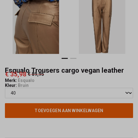
Mode
Esqualo Trousers cargo vegan leather
€ 35,98
€ 89,95
Merk:
Esqualo
Kleur:
Bruin
TOEVOEGEN AAN WINKELWAGEN