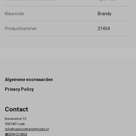
Kleurcode
Brandy
Productnummer
21454
Footer
Algemene voorwaarden
Privacy Policy
Contact
Boveneind 15
9351AP Leek
info@capiscetrendymode.nl
☎️0594-513853