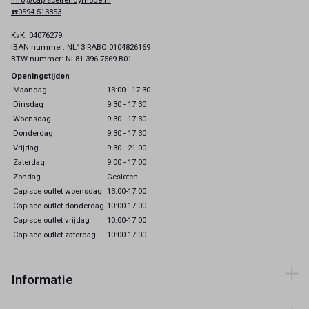
info@capiscetrendymode.nl
☎️0594-513853
KvK: 04076279
IBAN nummer: NL13 RABO 0104826169
BTW nummer: NL81 396 7569 B01
Openingstijden
Maandag
13:00 - 17:30
Dinsdag
9:30 - 17:30
Woensdag
9:30 - 17:30
Donderdag
9:30 - 17:30
Vrijdag
9:30 - 21:00
Zaterdag
9:00 - 17:00
Zondag
Gesloten
Capisce outlet woensdag
13:00-17:00
Capisce outlet donderdag
10:00-17:00
Capisce outlet vrijdag
10:00-17:00
Capisce outlet zaterdag
10:00-17:00
Informatie