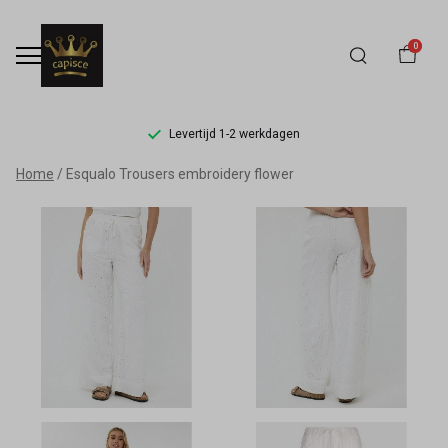
0
Levertijd 1-2 werkdagen
Esqualo
Home
Esqualo Trousers embroidery flower
Trousers
embroidery
flower
-
Capisce
Mode