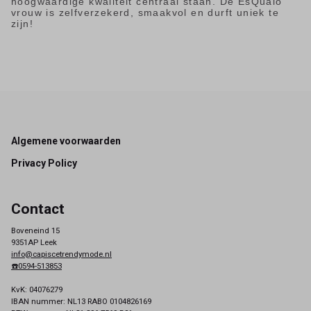
hoogwaardige kwaliteit centraal staan. De EsQualo
vrouw is zelfverzekerd, smaakvol en durft uniek te
zijn!
Footer
Algemene voorwaarden
Privacy Policy
Contact
Boveneind 15
9351AP Leek
info@capiscetrendymode.nl
☎️0594-513853
KvK: 04076279
IBAN nummer: NL13 RABO 0104826169