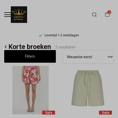
0
Levertijd 1-2 werkdagen
Korte
Korte broeken
2 resultaten
broeken
Filters
-
Capisce
Mode
Sale
Sale