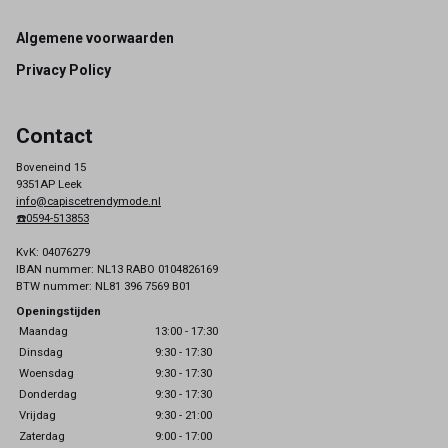
Footer
Algemene voorwaarden
Privacy Policy
Contact
Boveneind 15
9351AP Leek
info@capiscetrendymode.nl
☎️0594-513853
KvK: 04076279
IBAN nummer: NL13 RABO 0104826169
BTW nummer: NL81 396 7569 B01
Openingstijden
Maandag
13:00 - 17:30
Dinsdag
9:30 - 17:30
Woensdag
9:30 - 17:30
Donderdag
9:30 - 17:30
Vrijdag
9:30 - 21:00
Zaterdag
9:00 - 17:00