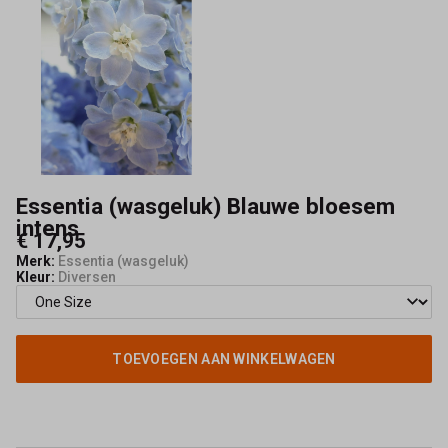
Mode
Essentia (wasgeluk) Blauwe bloesem
intens
€ 17,95
Merk:
Essentia (wasgeluk)
Kleur:
Diversen
TOEVOEGEN AAN WINKELWAGEN