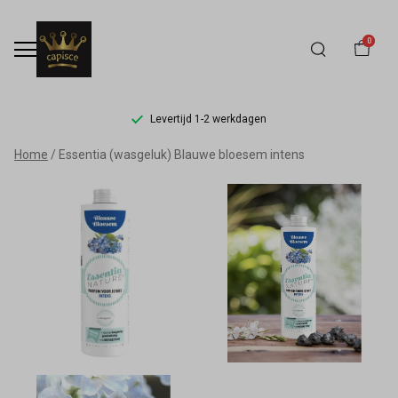
0
Levertijd 1-2 werkdagen
Essentia
Home
Essentia (wasgeluk) Blauwe bloesem intens
(wasgeluk)
Blauwe
bloesem
intens
-
Capisce