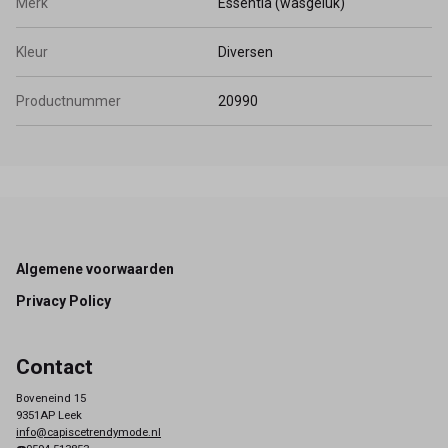
Merk
Essentia (wasgeluk)
Kleur
Diversen
Productnummer
20990
Footer
Algemene voorwaarden
Privacy Policy
Contact
Boveneind 15
9351AP Leek
info@capiscetrendymode.nl