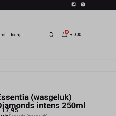
0
€ 0,00
 retourtermijn
Essentia (wasgeluk)
Diamonds intens 250ml
 17,95