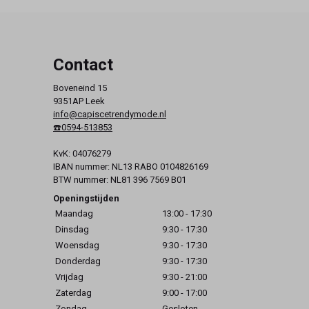
Contact
Boveneind 15
9351AP Leek
info@capiscetrendymode.nl
☎️0594-513853
KvK: 04076279
IBAN nummer: NL13 RABO 0104826169
BTW nummer: NL81 396 7569 B01
Openingstijden
Maandag
13:00 - 17:30
Dinsdag
9:30 - 17:30
Woensdag
9:30 - 17:30
Donderdag
9:30 - 17:30
Vrijdag
9:30 - 21:00
Zaterdag
9:00 - 17:00
Zondag
Gesloten