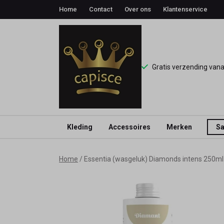
Home
Contact
Over ons
Klantenservice
Gratis verzending van
Kleding
Accessoires
Merken
Sa
Essentia
Home
Essentia (wasgeluk) Diamonds intens 250ml
(wasgeluk)
Diamonds
intens