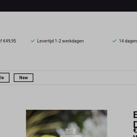
af €49,95
Levertijd 1-2 werkdagen
14 dagen
le
New
€