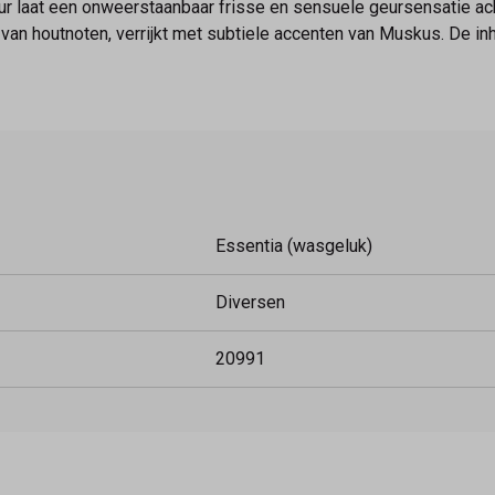
e geur laat een onweerstaanbaar frisse en sensuele geursensatie 
an houtnoten, verrijkt met subtiele accenten van Muskus. De inh
Essentia (wasgeluk)
Diversen
20991