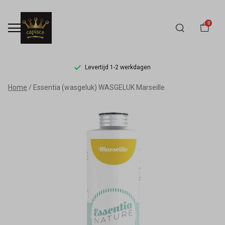
0
Levertijd 1-2 werkdagen
WASGELUK
Home
Essentia (wasgeluk) WASGELUK Marseille
Marseille
-
Capisce
Mode