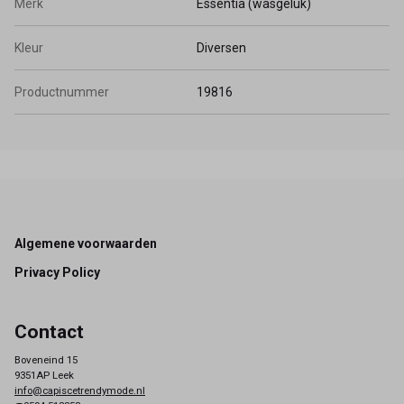
Merk
Essentia (wasgeluk)
Kleur
Diversen
Productnummer
19816
Footer
Algemene voorwaarden
Privacy Policy
Contact
Boveneind 15
9351AP Leek
info@capiscetrendymode.nl