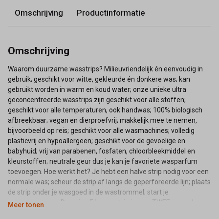
Omschrijving
Productinformatie
Omschrijving
Waarom duurzame wasstrips? Milieuvriendelijk én eenvoudig in
gebruik; geschikt voor witte, gekleurde én donkere was; kan
gebruikt worden in warm en koud water; onze unieke ultra
geconcentreerde wasstrips zijn geschikt voor alle stoffen;
geschikt voor alle temperaturen, ook handwas; 100% biologisch
afbreekbaar; vegan en dierproefvrij; makkelijk mee te nemen,
bijvoorbeeld op reis; geschikt voor alle wasmachines; volledig
plasticvrij en hypoallergeen; geschikt voor de gevoelige en
babyhuid; vrij van parabenen, fosfaten, chloorbleekmiddel en
kleurstoffen; neutrale geur dus je kan je favoriete wasparfum
toevoegen. Hoe werkt het? Je hebt een halve strip nodig voor een
normale was; scheur de strip af langs de geperforeerde lijn; plaats
de strip onder je wasgoed in de wastrommel; start je
wasprogramma. Dosering Eén wasstrip is voor TWEE normale
Meer tonen
wasbeurten. Je gebruikt dus een HALVE strip. Dus je kan 30 keer