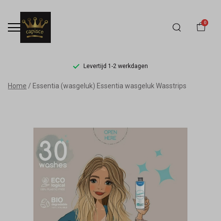
0
Levertijd 1-2 werkdagen
Essentia
Home
Essentia (wasgeluk) Essentia wasgeluk Wasstrips
wasgeluk
Wasstrips
-
Capisce
Mode