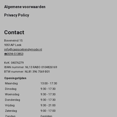
Footer
Algemene voorwaarden
Privacy Policy
Contact
Boveneind 15
9351AP Leek
info@capiscetrendymode.nl
☎️0594-513853
KvK: 04076279
IBAN nummer: NL13 RABO 0104826169
BTW nummer: NL81 396 7569 B01
Openingstijden
Maandag
13:00 - 17:30
Dinsdag
9:30 - 17:30
Woensdag
9:30 - 17:30
Donderdag
9:30 - 17:30
Vrijdag
9:30 - 21:00
Zaterdag
9:00 - 17:00
Zondag
Gesloten