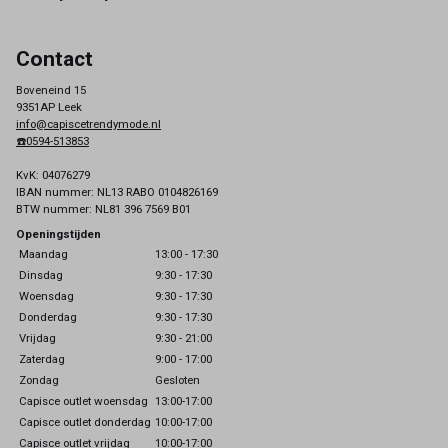
Contact
Boveneind 15
9351AP Leek
info@capiscetrendymode.nl
☎️0594-513853
KvK: 04076279
IBAN nummer: NL13 RABO 0104826169
BTW nummer: NL81 396 7569 B01
Openingstijden
Maandag
13:00 - 17:30
Dinsdag
9:30 - 17:30
Woensdag
9:30 - 17:30
Donderdag
9:30 - 17:30
Vrijdag
9:30 - 21:00
Zaterdag
9:00 - 17:00
Zondag
Gesloten
Capisce outlet woensdag
13:00-17:00
Capisce outlet donderdag
10:00-17:00
Capisce outlet vrijdag
10:00-17:00