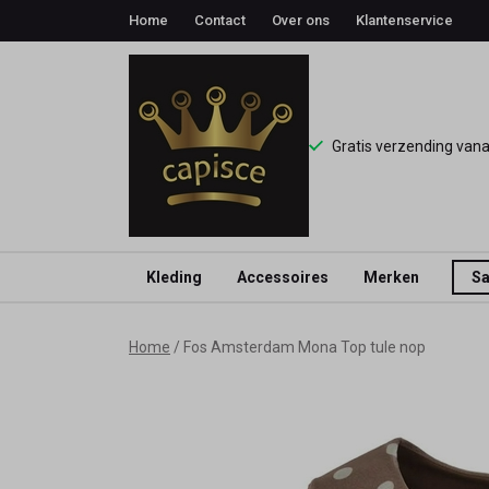
Home
Contact
Over ons
Klantenservice
Gratis verzending van
Kleding
Accessoires
Merken
Sa
Fos
Home
Fos Amsterdam Mona Top tule nop
Amsterdam
Mona
Top