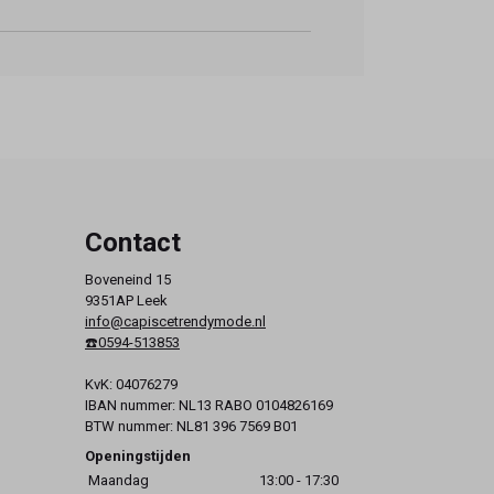
Contact
Boveneind 15
9351AP Leek
info@capiscetrendymode.nl
☎️0594-513853
KvK: 04076279
IBAN nummer: NL13 RABO 0104826169
BTW nummer: NL81 396 7569 B01
Openingstijden
Maandag
13:00 - 17:30