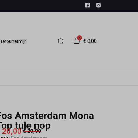
0
€ 0,00
 retourtermijn
Fos Amsterdam Mona
Top tule nop
 20,00
€ 39,99