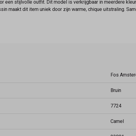
r een stijlvolle outfit. Dit model is verkrijgbaar in meerdere kle
in maakt dit item uniek door zijn warme, chique uitstraling. S
Fos Amste
Bruin
7724
Camel