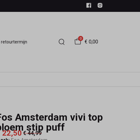
0
€ 0,00
 retourtermijn
Fos Amsterdam vivi top
bloem stip puff
 22,50
€ 44,99