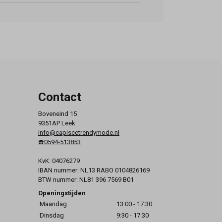
Contact
Boveneind 15
9351AP Leek
info@capiscetrendymode.nl
☎️0594-513853
KvK: 04076279
IBAN nummer: NL13 RABO 0104826169
BTW nummer: NL81 396 7569 B01
Openingstijden
Maandag
13:00 - 17:30
Dinsdag
9:30 - 17:30