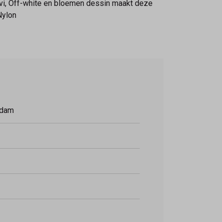
Vivi, Off-white en bloemen dessin maakt deze
Nylon
rdam