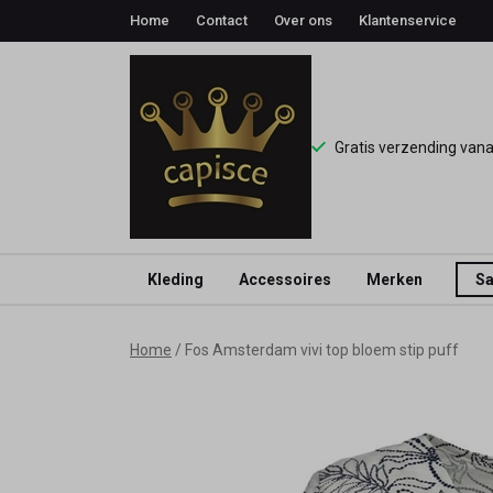
Home
Contact
Over ons
Klantenservice
Gratis verzending van
Kleding
Accessoires
Merken
Sa
Fos
Home
Fos Amsterdam vivi top bloem stip puff
Amsterdam
vivi
top