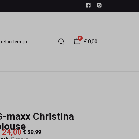
0
€ 0,00
 retourtermijn
G-maxx Christina
blouse
 24,00
€ 59,99