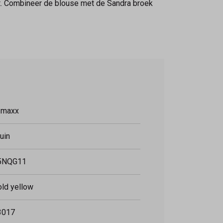
ent. Combineer de blouse met de Sandra broek
-maxx
uin
5NQG11
ld yellow
3017