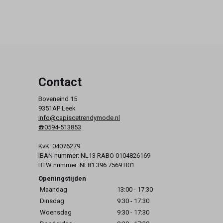
Contact
Boveneind 15
9351AP Leek
info@capiscetrendymode.nl
☎️0594-513853
KvK: 04076279
IBAN nummer: NL13 RABO 0104826169
BTW nummer: NL81 396 7569 B01
Openingstijden
Maandag
13:00 - 17:30
Dinsdag
9:30 - 17:30
Woensdag
9:30 - 17:30