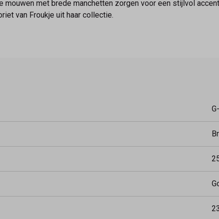
lange mouwen met brede manchetten zorgen voor een stijlvol acc
iet van Froukje uit haar collectie.
G
Br
2
Go
2