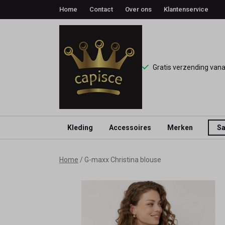
Home
Contact
Over ons
Klantenservice
Gratis verzending van
Kleding
Accessoires
Merken
Sa
G-
Home
G-maxx Christina blouse
maxx
Christina
blouse