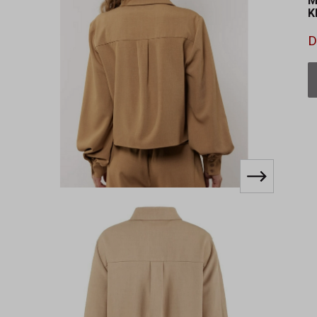
M
K
D