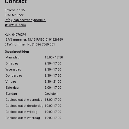
Contact
Boveneind 15
9351AP Leek
info@capiscetrendymode.nl
☎️0594-513853
KvK: 04076279
IBAN nummer: NL13 RABO 0104826169
BTW nummer: NL81 396 7569 B01
Openingstijden
Maandag
13:00 - 17:30
Dinsdag
9:30 - 17:30
Woensdag
9:30 - 17:30
Donderdag
9:30 - 17:30
Vrijdag
9:30 - 21:00
Zaterdag
9:00 - 17:00
Zondag
Gesloten
Capisce outlet woensdag
13:00-17:00
Capisce outlet donderdag
10:00-17:00
Capisce outlet vrijdag
10:00-17:00
Capisce outlet zaterdag
10:00-17:00