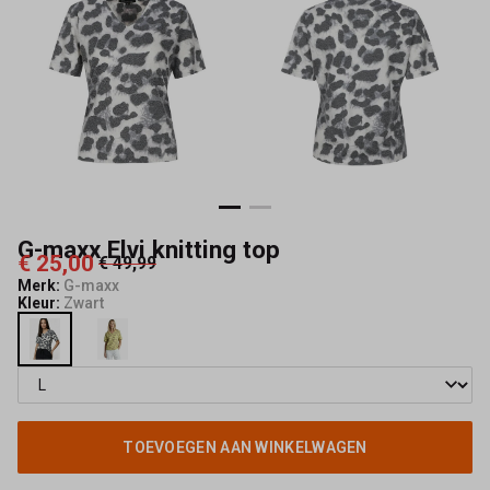
Mode
G-maxx Elvi knitting top
€ 25,00
€ 49,99
Merk:
G-maxx
Kleur:
Zwart
TOEVOEGEN AAN WINKELWAGEN