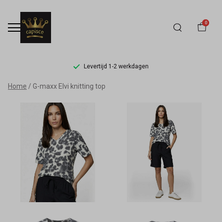
0
Levertijd 1-2 werkdagen
G-
Home
G-maxx Elvi knitting top
maxx
Elvi
knitting
top
-
Capisce