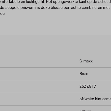
omfortabele en luchtige fit. Het opengewerkte kant op de scho
ij de soepele pasvorm is deze blouse perfect te combineren me
ide
G-maxx
Bruin
26ZZG17
offwhite kint came