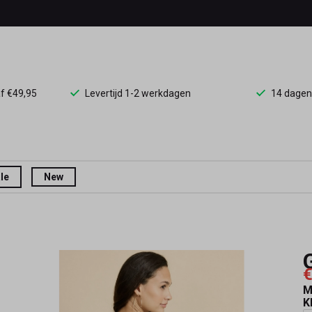
af €49,95
Levertijd 1-2 werkdagen
14 dagen
le
New
€
M
K