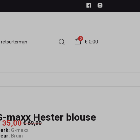
0
€ 0,00
 retourtermijn
G-maxx Hester blouse
 35,00
€ 69,99
erk:
G-maxx
leur:
Bruin