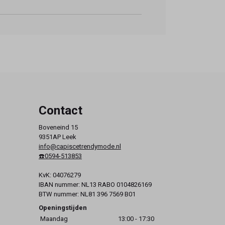
Contact
Boveneind 15
9351AP Leek
info@capiscetrendymode.nl
☎️0594-513853
KvK: 04076279
IBAN nummer: NL13 RABO 0104826169
BTW nummer: NL81 396 7569 B01
Openingstijden
Maandag
13:00 - 17:30