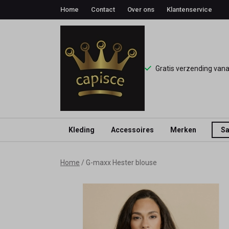
Home
Contact
Over ons
Klantenservice
Gratis verzending van
Kleding
Accessoires
Merken
Sa
G-
Home
G-maxx Hester blouse
maxx
Hester
blouse