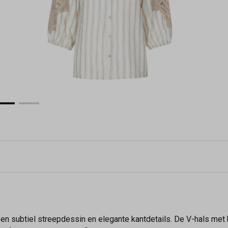
n subtiel streepdessin en elegante kantdetails. De V-hals met k