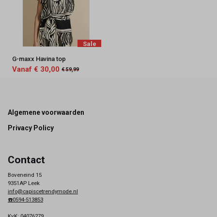
Sale
G-maxx Havina top
Vanaf € 30,00
€ 59,99
Footer
Algemene voorwaarden
Privacy Policy
Contact
Boveneind 15
9351AP Leek
info@capiscetrendymode.nl
☎️0594-513853
KvK: 04076279