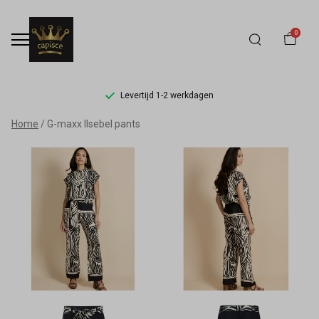
0
Levertijd 1-2 werkdagen
G-
Home
G-maxx Ilsebel pants
maxx
Ilsebel
pants
-
Capisce
Mode