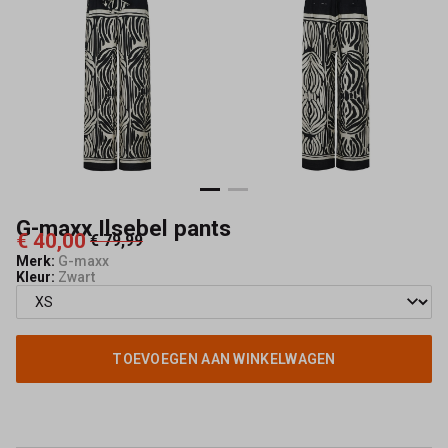
G-maxx Ilsebel pants
€ 40,00
€ 79,99
Merk:
G-maxx
Kleur:
Zwart
TOEVOEGEN AAN WINKELWAGEN