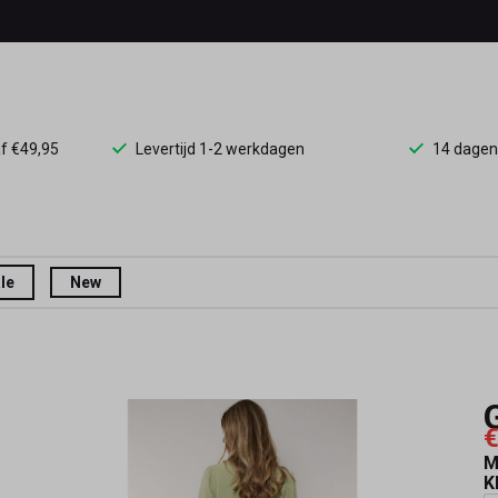
af €49,95
Levertijd 1-2 werkdagen
14 dagen
le
New
€
M
K