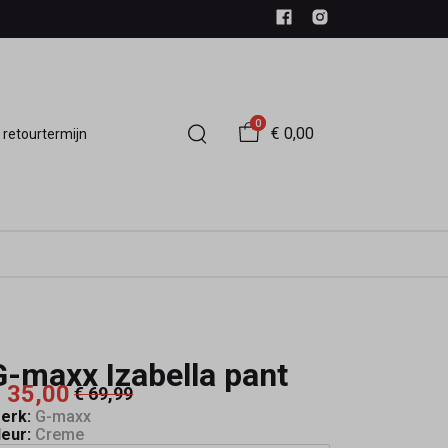
0
€ 0,00
 retourtermijn
G-maxx Izabella pant
 35,00
€ 69,99
erk:
G-maxx
leur:
Creme