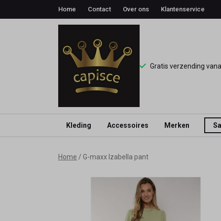
Home
Contact
Over ons
Klantenservice
Gratis verzending van
Kleding
Accessoires
Merken
Sa
G-
Home
G-maxx Izabella pant
maxx
Izabella
pant