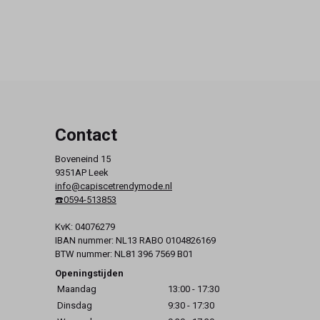
Contact
Boveneind 15
9351AP Leek
info@capiscetrendymode.nl
☎️0594-513853
KvK: 04076279
IBAN nummer: NL13 RABO 0104826169
BTW nummer: NL81 396 7569 B01
Openingstijden
Maandag
13:00 - 17:30
Dinsdag
9:30 - 17:30