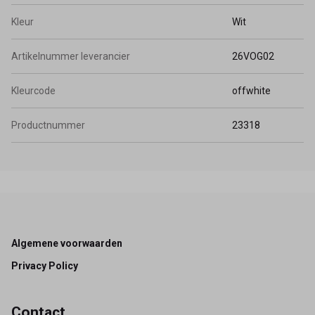
Kleur
Wit
Artikelnummer leverancier
26VOG02
Kleurcode
offwhite
Productnummer
23318
Footer
Algemene voorwaarden
Privacy Policy
Contact