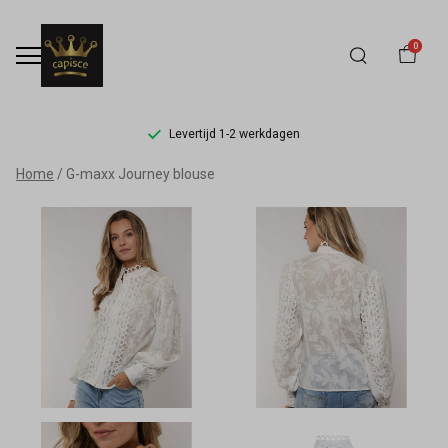
0
Levertijd 1-2 werkdagen
G-
Home
G-maxx Journey blouse
maxx
Journey
blouse
-
Capisce
Mode