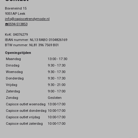
Boveneind 15
9351AP Leek
info@capiscetrendymode.nl
☎️0594-513853
KvK: 04076279
IBAN nummer: NL13 RABO 0104826169
BTW nummer: NL81 396 7569 B01
Openingstijden
Maandag
13:00 - 17:30
Dinsdag
9:30 - 17:30
Woensdag
9:30 - 17:30
Donderdag
9:30 - 17:30
Vrijdag
9:30 - 21:00
Zaterdag
9:00 - 17:00
Zondag
Gesloten
Capisce outlet woensdag
13:00-17:00
Capisce outlet donderdag
10:00-17:00
Capisce outlet vrijdag
10:00-17:00
Capisce outlet zaterdag
10:00-17:00