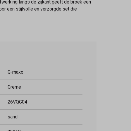
afwerking langs de zijkant geeft de broek een
r een stijlvolle en verzorgde set die
G-maxx
Creme
26VQG04
sand