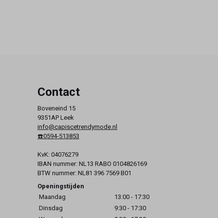
Contact
Boveneind 15
9351AP Leek
info@capiscetrendymode.nl
☎️0594-513853
KvK: 04076279
IBAN nummer: NL13 RABO 0104826169
BTW nummer: NL81 396 7569 B01
Openingstijden
Maandag
13:00 - 17:30
Dinsdag
9:30 - 17:30