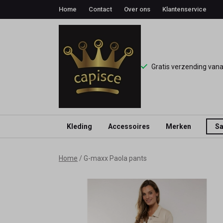
Home
Contact
Over ons
Klantenservice
Gratis verzending van
Kleding
Accessoires
Merken
Sa
G-
Home
G-maxx Paola pants
maxx
Paola
pants