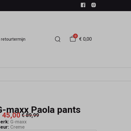
0
€ 0,00
 retourtermijn
G-maxx Paola pants
 45,00
€ 89,99
erk:
G-maxx
leur:
Creme