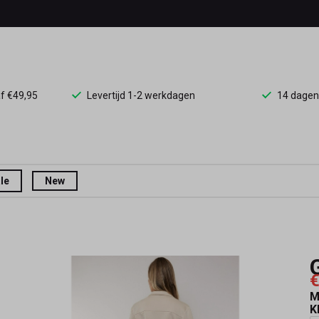
af €49,95
Levertijd 1-2 werkdagen
14 dagen
le
New
€
M
K