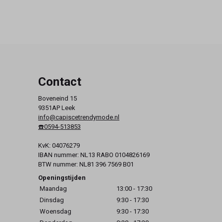
Contact
Boveneind 15
9351AP Leek
info@capiscetrendymode.nl
☎️0594-513853
KvK: 04076279
IBAN nummer: NL13 RABO 0104826169
BTW nummer: NL81 396 7569 B01
Openingstijden
Maandag
13:00 - 17:30
Dinsdag
9:30 - 17:30
Woensdag
9:30 - 17:30