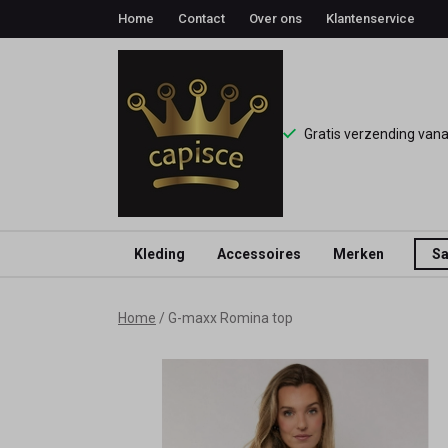
Home
Contact
Over ons
Klantenservice
Gratis verzending van
Kleding
Accessoires
Merken
Sa
G-
Home
G-maxx Romina top
maxx
Romina
top