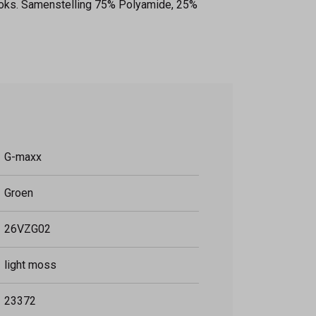
 looks. Samenstelling 75% Polyamide, 25%
G-maxx
Groen
26VZG02
light moss
23372