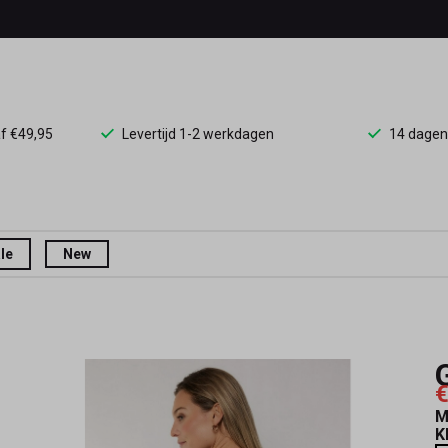
af €49,95
Levertijd 1-2 werkdagen
14 dagen
le
New
€
M
K