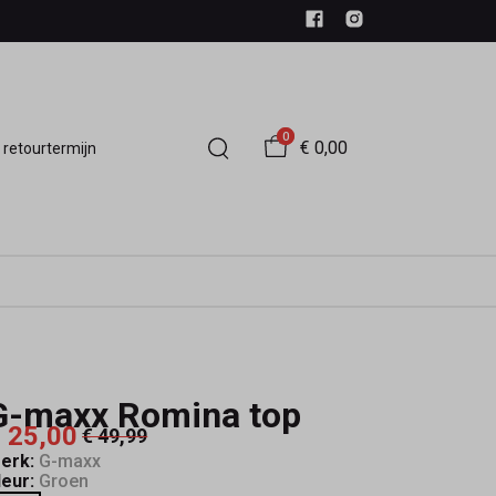
0
€ 0,00
 retourtermijn
G-maxx Romina top
 25,00
€ 49,99
erk:
G-maxx
leur:
Groen