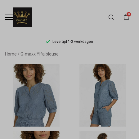
0
Levertijd 1-2 werkdagen
G-
Home
G-maxx Ylfa blouse
maxx
Ylfa
blouse
-
Capisce
Mode