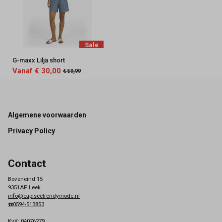
Sale
G-maxx Lilja short
Vanaf € 30,00
€ 59,99
Footer
Algemene voorwaarden
Privacy Policy
Contact
Boveneind 15
9351AP Leek
info@capiscetrendymode.nl
☎️0594-513853
KvK: 04076279