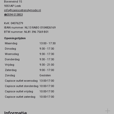
Boveneind 15
9351AP Leek
info@capiscetrendymode.nl
☎️0594-513853
KvK: 04076279
IBAN nummer: NL13 RABO 0104826169
BTW nummer: NL81 396 7569 B01
Openingstijden
Maandag
13:00 - 17:30
Dinsdag
9:30 - 17:30
Woensdag
9:30 - 17:30
Donderdag
9:30 - 17:30
Vrijdag
9:30 - 21:00
Zaterdag
9:00 - 17:00
Zondag
Gesloten
Capisce outlet woensdag
13:00-17:00
Capisce outlet donderdag
10:00-17:00
Capisce outlet vrijdag
10:00-17:00
Capisce outlet zaterdag
10:00-17:00
Informatie