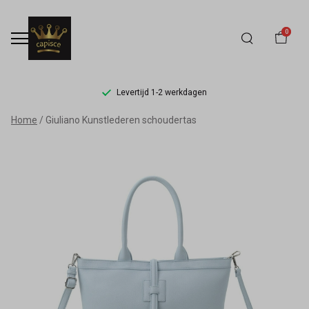
0
Levertijd 1-2 werkdagen
Giuliano
Home
Giuliano Kunstlederen schoudertas
Kunstlederen
schoudertas
-
Capisce
Mode