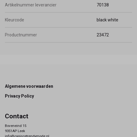
Artikelnummer leverancier
70138
Kleurcode
black white
Productnummer
23472
Footer
Algemene voorwaarden
Privacy Policy
Contact
Boveneind 15
9351AP Leek
info@capiscetrendymode.nl