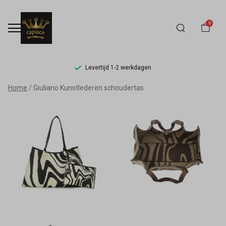
0
Levertijd 1-2 werkdagen
Giuliano
Home
Giuliano Kunstlederen schoudertas
Kunstlederen
schoudertas
-
Capisce
Mode