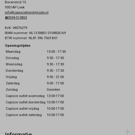
Boveneind 15
9351AP Leek
info@capiscetrendymode.nl
☎️0594-513853
KvK: 04076279
IBAN nummer: NL13 RABO 0104826169
BTW nummer: NL81 396 7569 B01
Openingstijden
Maandag
13:00 - 17:30
Dinsdag
9:30 - 17:30
Woensdag
9:30 - 17:30
Donderdag
9:30 - 17:30
Vrijdag
9:30 - 21:00
Zaterdag
9:00 - 17:00
Zondag
Gesloten
Capisce outlet woensdag
13:00-17:00
Capisce outlet donderdag
10:00-17:00
Capisce outlet vrijdag
10:00-17:00
Capisce outlet zaterdag
10:00-17:00
Informatie