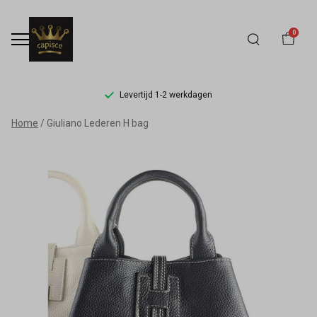
0
Levertijd 1-2 werkdagen
Giuliano
Home
Giuliano Lederen H bag
Lederen
H
bag
-
Capisce
Mode