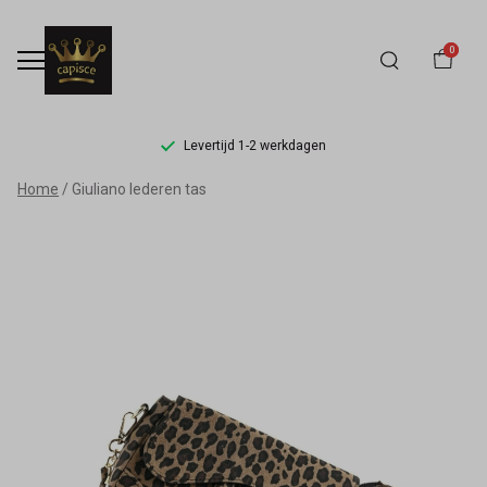
0
Levertijd 1-2 werkdagen
Giuliano
Home
Giuliano lederen tas
lederen
tas
-
Capisce
Mode