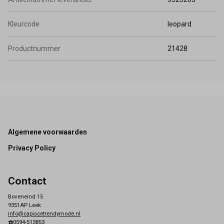
Kleurcode
leopard
Productnummer
21428
Footer
Algemene voorwaarden
Privacy Policy
Contact
Boveneind 15
9351AP Leek
info@capiscetrendymode.nl
☎️0594-513853