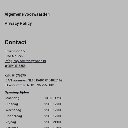
Footer
Algemene voorwaarden
Privacy Policy
Contact
Boveneind 15
9351AP Leek
info@capiscetrendymode.nl
☎️0594-513853
KvK: 04076279
IBAN nummer: NL13 RABO 0104826169
BTW nummer: NL81 396 7569 B01
Openingstijden
Maandag
13:00 - 17:30
Dinsdag
9:30 - 17:30
Woensdag
9:30 - 17:30
Donderdag
9:30 - 17:30
Vrijdag
9:30 - 21:00
Zaterdag
9:00 - 17:00