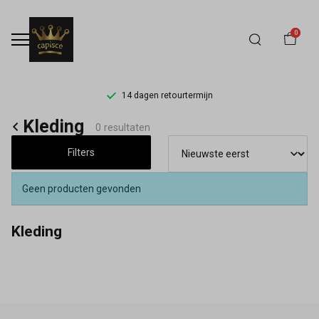
0
14 dagen retourtermijn
Kleding
Kleding
0 resultaten
-
Filters
Capisce
Geen producten gevonden
Mode
Kleding