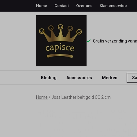
Home
Contact
Over ons
Klantenservice
Gratis verzending van
Kleding
Accessoires
Merken
Sa
Joss
Home
Joss Leather belt gold CC 2 cm
Leather
belt
gold