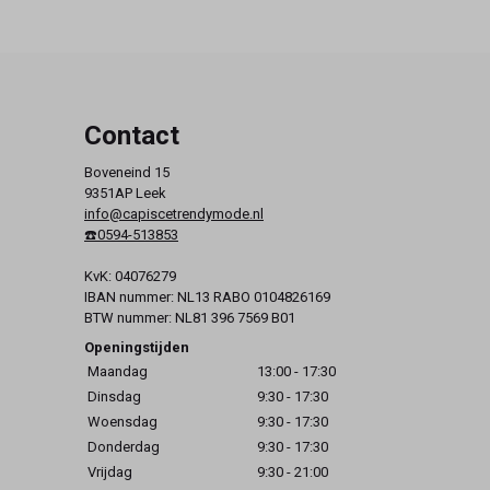
Contact
Boveneind 15
9351AP Leek
info@capiscetrendymode.nl
☎️0594-513853
KvK: 04076279
IBAN nummer: NL13 RABO 0104826169
BTW nummer: NL81 396 7569 B01
Openingstijden
Maandag
13:00 - 17:30
Dinsdag
9:30 - 17:30
Woensdag
9:30 - 17:30
Donderdag
9:30 - 17:30
Vrijdag
9:30 - 21:00