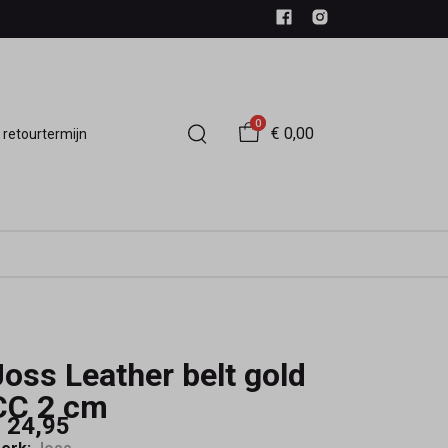
0
€ 0,00
 retourtermijn
Joss Leather belt gold
CC 2 cm
 24,95