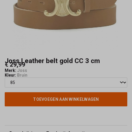
-
Capisce
Mode
Joss Leather belt gold CC 3 cm
€ 29,99
Merk:
Joss
Kleur:
Bruin
TOEVOEGEN AAN WINKELWAGEN