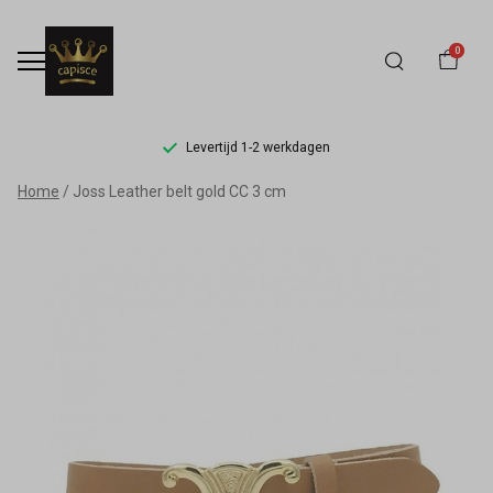
0
Levertijd 1-2 werkdagen
Joss
Home
Joss Leather belt gold CC 3 cm
Leather
belt
gold
CC
3
cm