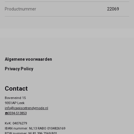
Productnummer
22069
Footer
Algemene voorwaarden
Privacy Policy
Contact
Boveneind 15
9351AP Leek
info@capiscetrendymode.nl
☎️0594-513853
KvK: 04076279
IBAN nummer: NL13 RABO 0104826169
BTW nummer: NL81 396 7569 B01