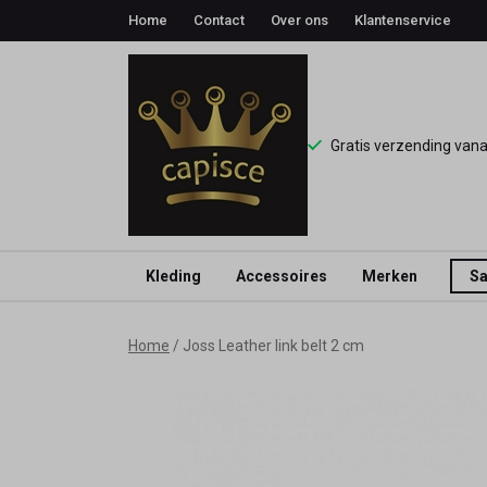
Home
Contact
Over ons
Klantenservice
Gratis verzending van
Kleding
Accessoires
Merken
Sa
Joss
Home
Joss Leather link belt 2 cm
Leather
link
belt