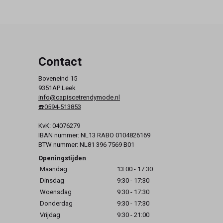
Contact
Boveneind 15
9351AP Leek
info@capiscetrendymode.nl
☎️0594-513853
KvK: 04076279
IBAN nummer: NL13 RABO 0104826169
BTW nummer: NL81 396 7569 B01
Openingstijden
Maandag
13:00 - 17:30
Dinsdag
9:30 - 17:30
Woensdag
9:30 - 17:30
Donderdag
9:30 - 17:30
Vrijdag
9:30 - 21:00