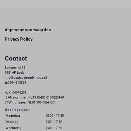
Footer
Algemene voorwaarden
Privacy Policy
Contact
Boveneind 15
9351AP Leek
info@capiscetrendymode.nl
☎️0594-513853
KvK: 04076279
IBAN nummer: NL13 RABO 0104826169
BTW nummer: NL81 396 7569 B01
Openingstijden
Maandag
13:00 - 17:30
Dinsdag
9:30 - 17:30
Woensdag
9:30 - 17:30