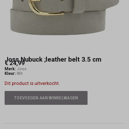
Capisce
Mode
Joss Nubuck ;leather belt 3.5 cm
€ 24,99
Merk:
Joss
Kleur:
Wit
Dit product is uitverkocht.
TOEVOEGEN AAN WINKELWAGEN