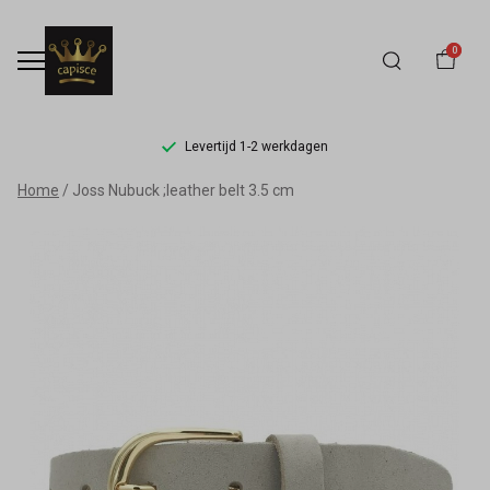
0
Levertijd 1-2 werkdagen
Joss
Home
Joss Nubuck ;leather belt 3.5 cm
Nubuck
;leather
belt
3.5
cm
-