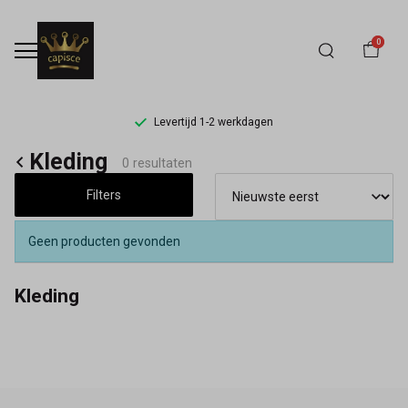
0
Levertijd 1-2 werkdagen
Kleding
Kleding
0 resultaten
-
Filters
Capisce
Geen producten gevonden
Mode
Kleding