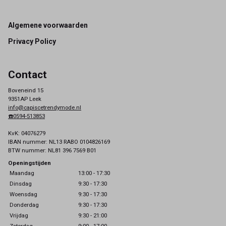
Footer
Algemene voorwaarden
Privacy Policy
Contact
Boveneind 15
9351AP Leek
info@capiscetrendymode.nl
☎️0594-513853
KvK: 04076279
IBAN nummer: NL13 RABO 0104826169
BTW nummer: NL81 396 7569 B01
Openingstijden
Maandag
13:00 - 17:30
Dinsdag
9:30 - 17:30
Woensdag
9:30 - 17:30
Donderdag
9:30 - 17:30
Vrijdag
9:30 - 21:00
Zaterdag
9:00 - 17:00