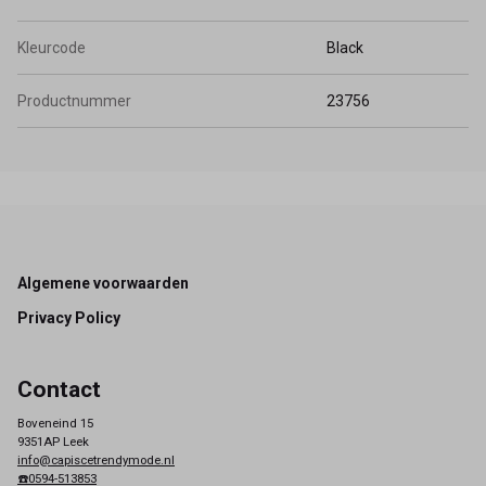
Kleurcode
Black
Productnummer
23756
Footer
Algemene voorwaarden
Privacy Policy
Contact
Boveneind 15
9351AP Leek
info@capiscetrendymode.nl
☎️0594-513853