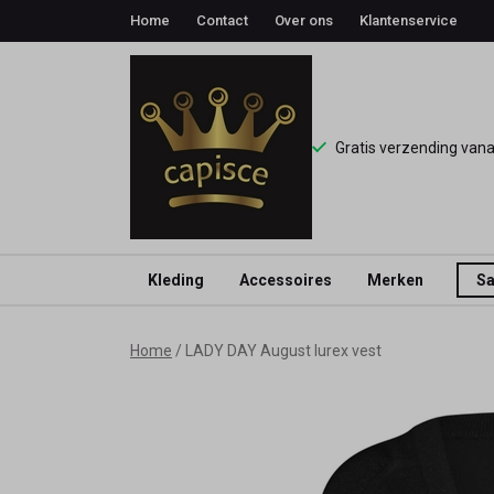
Home
Contact
Over ons
Klantenservice
Gratis verzending van
Kleding
Accessoires
Merken
Sa
LADY
Home
LADY DAY August lurex vest
DAY
August
lurex