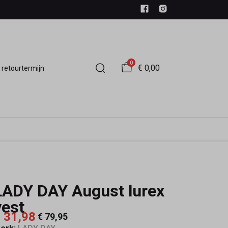
0
€ 0,00
 retourtermijn
LADY DAY August lurex
vest
 31,98
€ 79,95