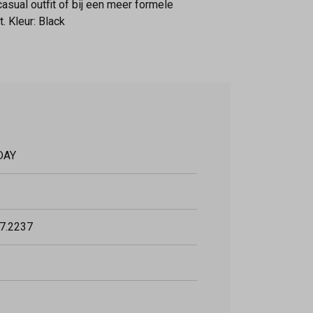
casual outfit of bij een meer formele
. Kleur: Black
DAY
7.2237