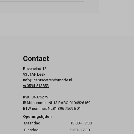
Contact
Boveneind 15
9351AP Leek
info@capiscetrendymode.nl
☎️0594-513853
KvK: 04076279
IBAN nummer: NL13 RABO 0104826169
BTW nummer: NL81 396 7569 B01
Openingstijden
Maandag
13:00 - 17:30
Dinsdag
9:30 - 17:30