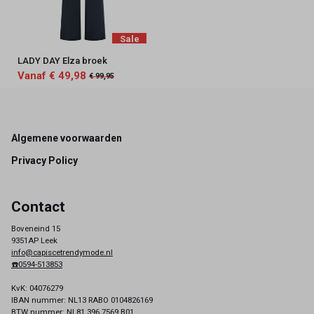
Sale
LADY DAY Elza broek
Vanaf € 49,98
€ 99,95
Footer
Algemene voorwaarden
Privacy Policy
Contact
Boveneind 15
9351AP Leek
info@capiscetrendymode.nl
☎️0594-513853
KvK: 04076279
IBAN nummer: NL13 RABO 0104826169
BTW nummer: NL81 396 7569 B01