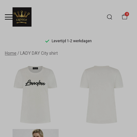
0
Levertijd 1-2 werkdagen
LADY
Home
LADY DAY City shirt
DAY
City
shirt
-
Capisce
Mode