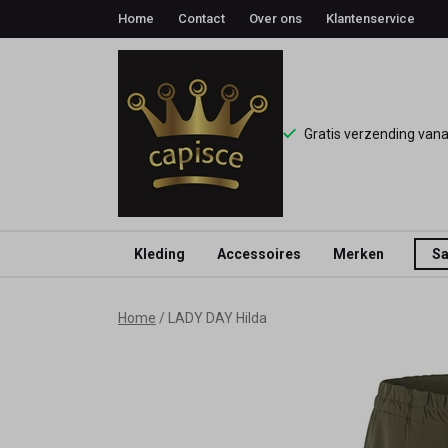
Home
Contact
Over ons
Klantenservice
Gratis verzending van
Kleding
Accessoires
Merken
Sa
LADY
Home
LADY DAY Hilda
DAY
Hilda
-