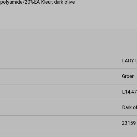
%polyamide/20%EA Kleur: dark olive
LADY 
Groen
L14.47
Dark ol
23159