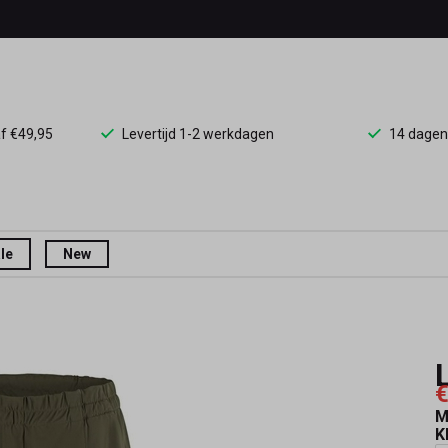
af €49,95
Levertijd 1-2 werkdagen
14 dagen
le
New
€
M
K