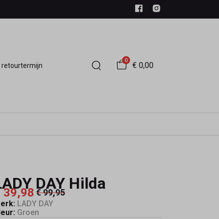
0
€ 0,00
 retourtermijn
LADY DAY Hilda
 39,98
€ 99,95
erk:
LADY DAY
leur:
Groen