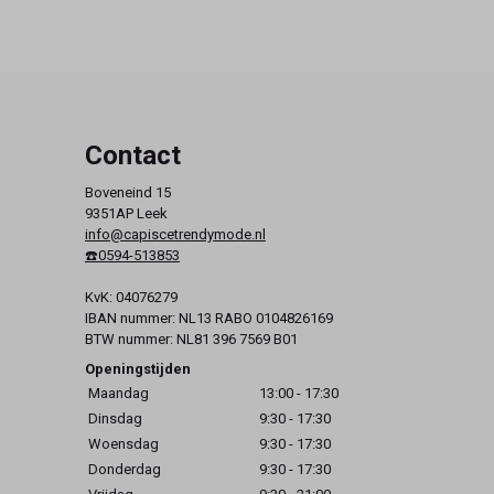
Contact
Boveneind 15
9351AP Leek
info@capiscetrendymode.nl
☎️0594-513853
KvK: 04076279
IBAN nummer: NL13 RABO 0104826169
BTW nummer: NL81 396 7569 B01
Openingstijden
Maandag
13:00 - 17:30
Dinsdag
9:30 - 17:30
Woensdag
9:30 - 17:30
Donderdag
9:30 - 17:30