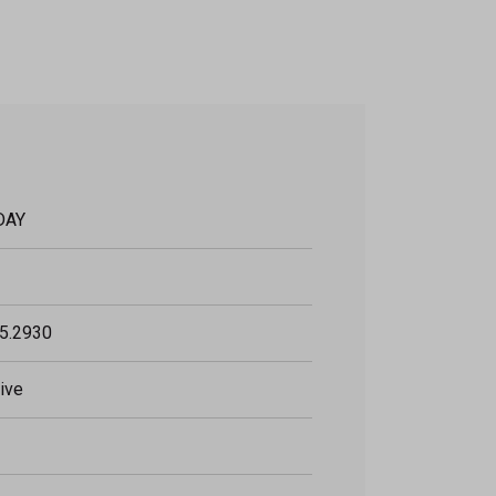
DAY
5.2930
ive