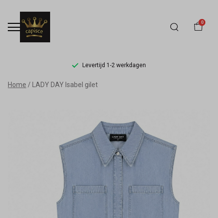
0
Levertijd 1-2 werkdagen
LADY
Home
LADY DAY Isabel gilet
DAY
Isabel
gilet
-
Capisce
Mode