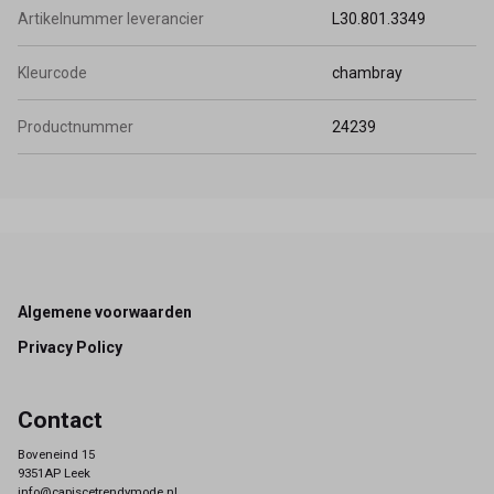
Artikelnummer leverancier
L30.801.3349
Kleurcode
chambray
Productnummer
24239
Footer
Algemene voorwaarden
Privacy Policy
Contact
Boveneind 15
9351AP Leek
info@capiscetrendymode.nl