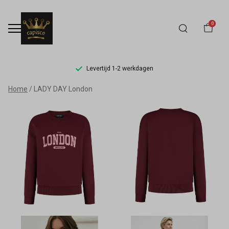
0
Levertijd 1-2 werkdagen
LADY
Home
LADY DAY London
DAY
London
-
Capisce
Mode