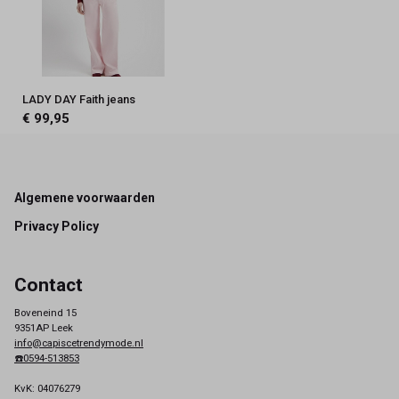
LADY DAY Faith jeans
€ 99,95
Footer
Algemene voorwaarden
Privacy Policy
Contact
Boveneind 15
9351AP Leek
info@capiscetrendymode.nl
☎️0594-513853
KvK: 04076279