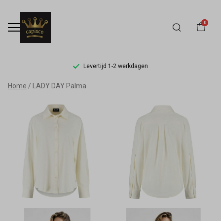
0
Levertijd 1-2 werkdagen
LADY
Home
LADY DAY Palma
DAY
Palma
-
Capisce
Mode