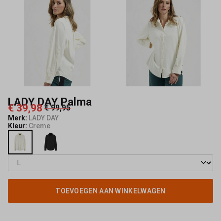
LADY DAY Palma
€ 39,98
€ 99,95
Merk:
LADY DAY
Kleur:
Creme
TOEVOEGEN AAN WINKELWAGEN