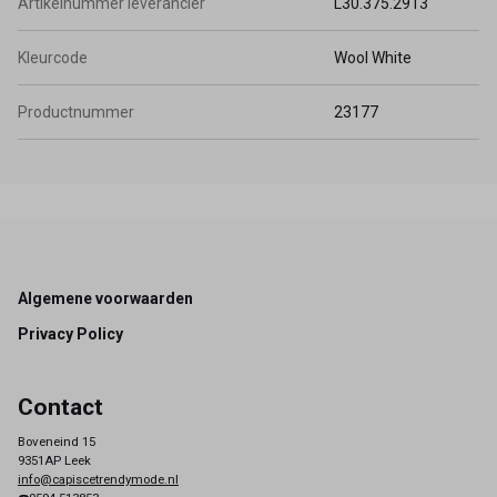
Artikelnummer leverancier
L30.375.2913
Kleurcode
Wool White
Productnummer
23177
Footer
Algemene voorwaarden
Privacy Policy
Contact
Boveneind 15
9351AP Leek
info@capiscetrendymode.nl