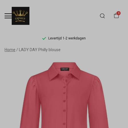
0
Levertijd 1-2 werkdagen
LADY
Home
LADY DAY Philly blouse
DAY
Philly
blouse
-
Capisce
Mode