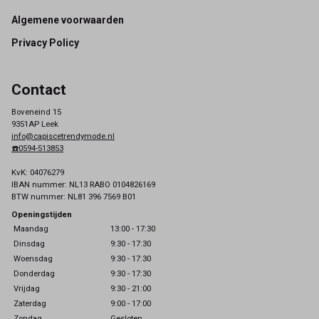
Footer
Algemene voorwaarden
Privacy Policy
Contact
Boveneind 15
9351AP Leek
info@capiscetrendymode.nl
☎️0594-513853
KvK: 04076279
IBAN nummer: NL13 RABO 0104826169
BTW nummer: NL81 396 7569 B01
Openingstijden
Maandag
13:00 - 17:30
Dinsdag
9:30 - 17:30
Woensdag
9:30 - 17:30
Donderdag
9:30 - 17:30
Vrijdag
9:30 - 21:00
Zaterdag
9:00 - 17:00
Zondag
Gesloten