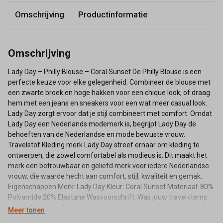
Omschrijving
Productinformatie
Omschrijving
Lady Day – Philly Blouse – Coral Sunset De Philly Blouse is een
perfecte keuze voor elke gelegenheid. Combineer de blouse met
een zwarte broek en hoge hakken voor een chique look, of draag
hem met een jeans en sneakers voor een wat meer casual look.
Lady Day zorgt ervoor dat je stijl combineert met comfort. Omdat
Lady Day een Nederlands modemerk is, begrijpt Lady Day de
behoeften van de Nederlandse en mode bewuste vrouw.
Travelstof Kleding merk Lady Day streef ernaar om kleding te
ontwerpen, die zowel comfortabel als modieus is. Dit maakt het
merk een betrouwbaar en geliefd merk voor iedere Nederlandse
vrouw, die waarde hecht aan comfort, stijl, kwaliteit en gemak.
Eigenschappen Merk: Lady Day Kleur: Coral Sunset Materiaal: 80%
Polyamide 20% Elastane Wasvoorschrift: Was jouw travel-items
op een handwas. Doe je ze toch liever in de wasmachine, was de
Meer tonen
items dan op 30 graden, 800 toeren in een kort programma. Valt