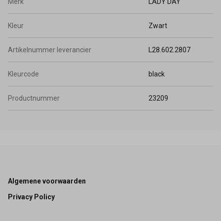
Merk
LADY DAY
Kleur
Zwart
Artikelnummer leverancier
L28.602.2807
Kleurcode
black
Productnummer
23209
Footer
Algemene voorwaarden
Privacy Policy