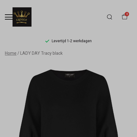
0
Levertijd 1-2 werkdagen
LADY
Home
LADY DAY Tracy black
DAY
Tracy
black
-
Capisce
Mode