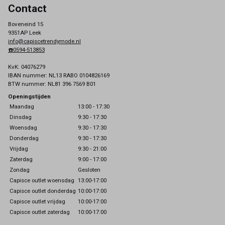
Contact
Boveneind 15
9351AP Leek
info@capiscetrendymode.nl
☎️0594-513853
KvK: 04076279
IBAN nummer: NL13 RABO 0104826169
BTW nummer: NL81 396 7569 B01
Openingstijden
Maandag
13:00 - 17:30
Dinsdag
9:30 - 17:30
Woensdag
9:30 - 17:30
Donderdag
9:30 - 17:30
Vrijdag
9:30 - 21:00
Zaterdag
9:00 - 17:00
Zondag
Gesloten
Capisce outlet woensdag
13:00-17:00
Capisce outlet donderdag
10:00-17:00
Capisce outlet vrijdag
10:00-17:00
Capisce outlet zaterdag
10:00-17:00