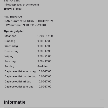
9351AP Leek
info@capiscetrendymode.nl
☎️0594-513853
KvK: 04076279
IBAN nummer: NL13 RABO 0104826169
BTW nummer: NL81 396 7569 B01
Openingstijden
Maandag
13:00 - 17:30
Dinsdag
9:30 - 17:30
Woensdag
9:30 - 17:30
Donderdag
9:30 - 17:30
Vrijdag
9:30 - 21:00
Zaterdag
9:00 - 17:00
Zondag
Gesloten
Capisce outlet woensdag
13:00-17:00
Capisce outlet donderdag
10:00-17:00
Capisce outlet vrijdag
10:00-17:00
Capisce outlet zaterdag
10:00-17:00
Informatie