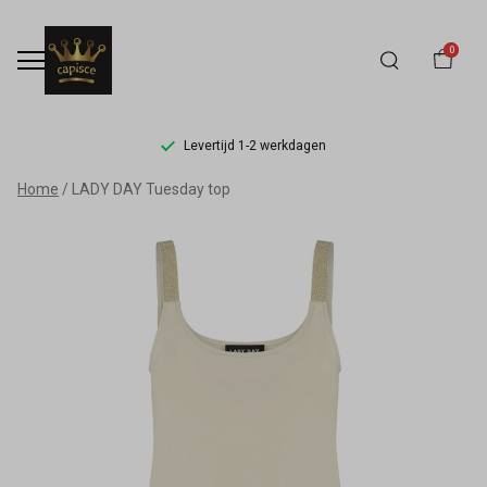
0
Levertijd 1-2 werkdagen
LADY
Home
LADY DAY Tuesday top
DAY
Tuesday
top
-
Capisce
Mode